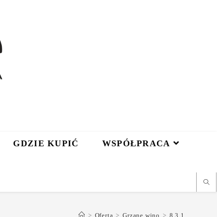
GDZIE KUPIĆ
WSPÓŁPRACA
>
Oferta
>
Grzane wino
>
8.3.1