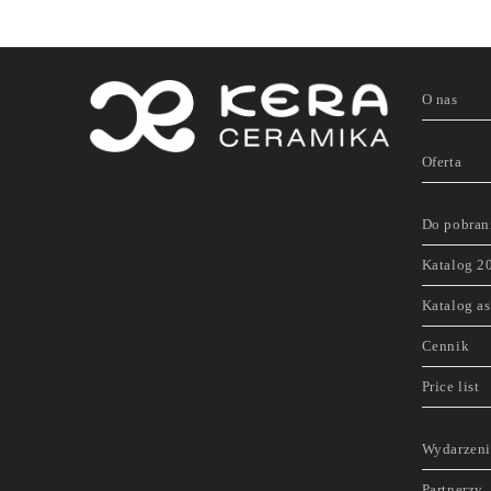
O nas
Oferta
Do pobran
Katalog 2
Katalog a
Cennik
Price list
Wydarzeni
Partnerzy