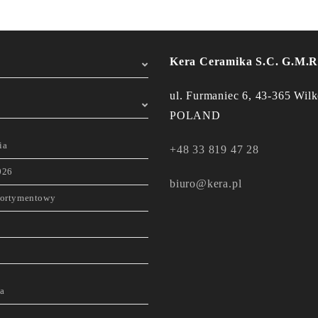
Kera Ceramika S.C. G.M.R
ul. Furmaniec 6, 43-365 Wilk
POLAND
ia
+48 33 819 47 28
026
biuro@kera.pl
sortymentowy
a