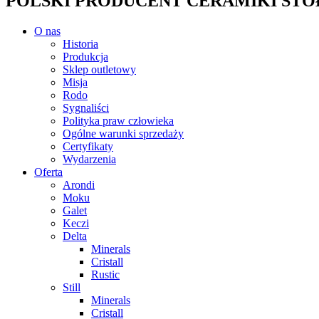
POLSKI PRODUCENT CERAMIKI STOŁO
O nas
Historia
Produkcja
Sklep outletowy
Misja
Rodo
Sygnaliści
Polityka praw człowieka
Ogólne warunki sprzedaży
Certyfikaty
Wydarzenia
Oferta
Arondi
Moku
Galet
Keczi
Delta
Minerals
Cristall
Rustic
Still
Minerals
Cristall