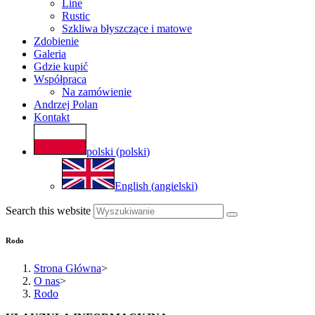
Line
Rustic
Szkliwa błyszczące i matowe
Zdobienie
Galeria
Gdzie kupić
Współpraca
Na zamówienie
Andrzej Polan
Kontakt
polski
(
polski
)
English
(
angielski
)
Search this website
Rodo
Strona Główna
>
O nas
>
Rodo