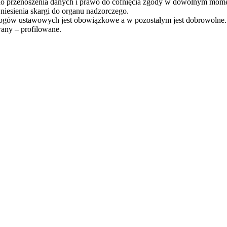
 do przenoszenia danych i prawo do cofnięcia zgody w dowolnym mom
niesienia skargi do organu nadzorczego.
ogów ustawowych jest obowiązkowe a w pozostałym jest dobrowolne.
any – profilowane.