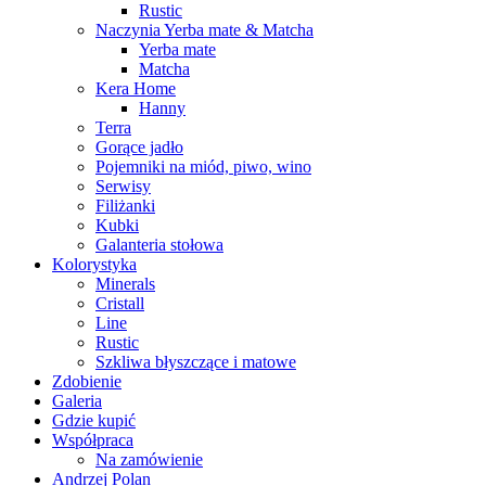
Rustic
Naczynia Yerba mate & Matcha
Yerba mate
Matcha
Kera Home
Hanny
Terra
Gorące jadło
Pojemniki na miód, piwo, wino
Serwisy
Filiżanki
Kubki
Galanteria stołowa
Kolorystyka
Minerals
Cristall
Line
Rustic
Szkliwa błyszczące i matowe
Zdobienie
Galeria
Gdzie kupić
Współpraca
Na zamówienie
Andrzej Polan