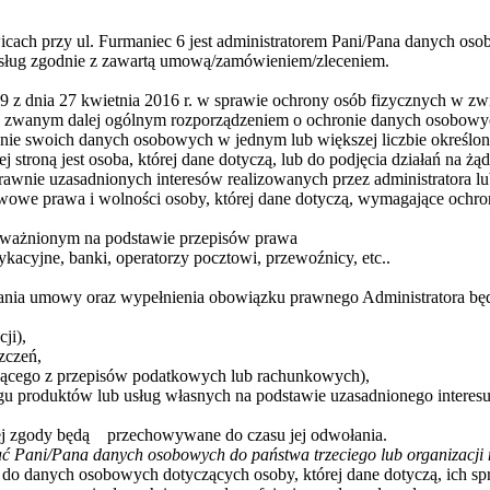
cach przy ul. Furmaniec 6 jest administratorem Pani/Pana danych os
 usług zgodnie z zawartą umową/zamówieniem/zleceniem.
9 z dnia 27 kwietnia 2016 r. w sprawie ochrony osób fizycznych w 
E, zwanym dalej ogólnym rozporządzeniem o ochronie danych osobo
zanie swoich danych osobowych w jednym lub większej liczbie określo
 stroną jest osoba, której dane dotyczą, lub do podjęcia działań na 
awnie uzasadnionych interesów realizowanych przez administratora lub
tawowe prawa i wolności osoby, której dane dotyczą, wymagające ochr
oważnionym na podstawie przepisów prawa
acyjne, banki, operatorzy pocztowi, przewoźnicy, etc..
ania umowy oraz wypełnienia obowiązku prawnego Administratora b
ji),
zczeń,
jącego z przepisów podatkowych lub rachunkowych),
u produktów lub usług własnych na podstawie uzasadnionego interesu
ej zgody będą przechowywane do czasu jej odwołania.
ać Pani/Pana danych osobowych do państwa trzeciego lub organizacji
 do danych osobowych dotyczących osoby, której dane dotyczą, ich spr