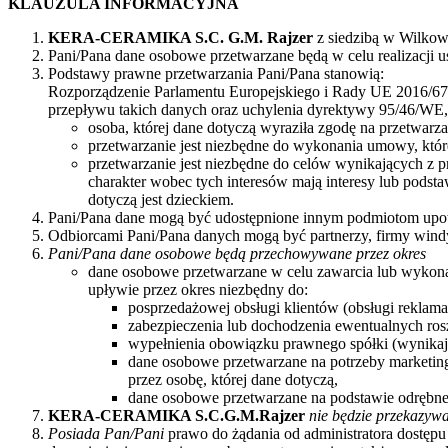
KLAUZULA INFORMACYJNA
KERA-CERAMIKA S.C. G.M. Rajzer
z siedzibą w Wilkowi
Pani/Pana dane osobowe przetwarzane będą w celu realizacji
Podstawy prawne przetwarzania Pani/Pana stanowią:
Rozporządzenie Parlamentu Europejskiego i Rady UE 2016/67
przepływu takich danych oraz uchylenia dyrektywy 95/46/W
osoba, której dane dotyczą wyraziła zgodę na przetwar
przetwarzanie jest niezbędne do wykonania umowy, której
przetwarzanie jest niezbędne do celów wynikających z pr
charakter wobec tych interesów mają interesy lub pods
dotyczą jest dzieckiem.
Pani/Pana dane mogą być udostępnione innym podmiotom up
Odbiorcami Pani/Pana danych mogą być partnerzy, firmy windyk
Pani/Pana dane osobowe będą przechowywane przez okres
dane osobowe przetwarzane w celu zawarcia lub wykon
upływie przez okres niezbędny do:
posprzedażowej obsługi klientów (obsługi reklamac
zabezpieczenia lub dochodzenia ewentualnych ros
wypełnienia obowiązku prawnego spółki (wynika
dane osobowe przetwarzane na potrzeby marketing
przez osobę, której dane dotyczą,
dane osobowe przetwarzane na podstawie odrębn
KERA-CERAMIKA S.C.G.M.Rajzer
nie będzie przekazyw
Posiada Pan/Pani
prawo do żądania od administratora dostępu