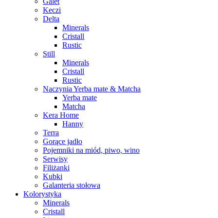
Galet
Keczi
Delta
Minerals
Cristall
Rustic
Still
Minerals
Cristall
Rustic
Naczynia Yerba mate & Matcha
Yerba mate
Matcha
Kera Home
Hanny
Terra
Gorące jadło
Pojemniki na miód, piwo, wino
Serwisy
Filiżanki
Kubki
Galanteria stołowa
Kolorystyka
Minerals
Cristall