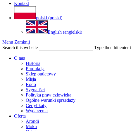
Kontakt
polski
(
polski
)
English
(
angielski
)
Menu
Zamknij
Search this website
Type then hit enter 
O nas
Historia
Produkcja
Sklep outletowy
Misja
Rodo
Sygnaliści
Polityka praw człowieka
Ogólne warunki sprzedaży
Certyfikaty
Wydarzenia
Oferta
Arondi
Moku