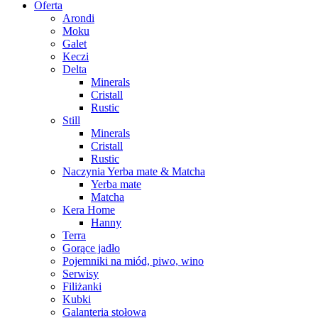
Oferta
Arondi
Moku
Galet
Keczi
Delta
Minerals
Cristall
Rustic
Still
Minerals
Cristall
Rustic
Naczynia Yerba mate & Matcha
Yerba mate
Matcha
Kera Home
Hanny
Terra
Gorące jadło
Pojemniki na miód, piwo, wino
Serwisy
Filiżanki
Kubki
Galanteria stołowa