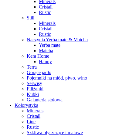
Minerals
Cristall
Rustic
Still
Minerals
Cristall
Rustic
Naczynia Yerba mate & Matcha
Yerba mate
Matcha
Kera Home
Hanny
Terra
Gorące jadło
Pojemniki na miód, piwo, wino
Serwisy
Filiżanki
Kubki
Galanteria stołowa
Kolorystyka
Minerals
Cristall
Line
Rustic
Szkliwa błyszczące i matowe