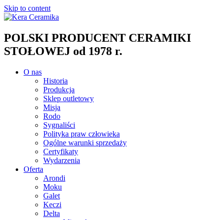
Skip to content
POLSKI PRODUCENT CERAMIKI
STOŁOWEJ od 1978 r.
O nas
Historia
Produkcja
Sklep outletowy
Misja
Rodo
Sygnaliści
Polityka praw człowieka
Ogólne warunki sprzedaży
Certyfikaty
Wydarzenia
Oferta
Arondi
Moku
Galet
Keczi
Delta