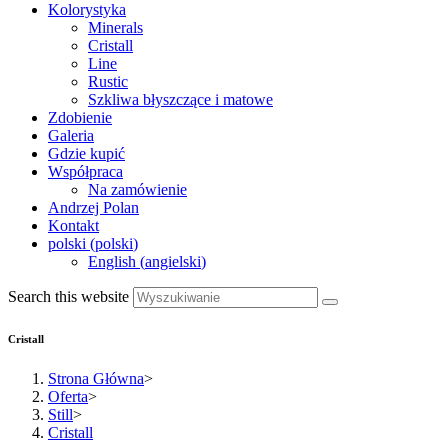
Kolorystyka
Minerals
Cristall
Line
Rustic
Szkliwa błyszczące i matowe
Zdobienie
Galeria
Gdzie kupić
Współpraca
Na zamówienie
Andrzej Polan
Kontakt
polski
(
polski
)
English
(
angielski
)
Search this website
Cristall
Strona Główna
>
Oferta
>
Still
>
Cristall