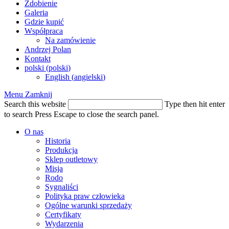
Zdobienie
Galeria
Gdzie kupić
Współpraca
Na zamówienie
Andrzej Polan
Kontakt
polski
(
polski
)
English
(
angielski
)
Menu
Zamknij
Search this website
Type then hit enter
to search
Press Escape to close the search panel.
O nas
Historia
Produkcja
Sklep outletowy
Misja
Rodo
Sygnaliści
Polityka praw człowieka
Ogólne warunki sprzedaży
Certyfikaty
Wydarzenia