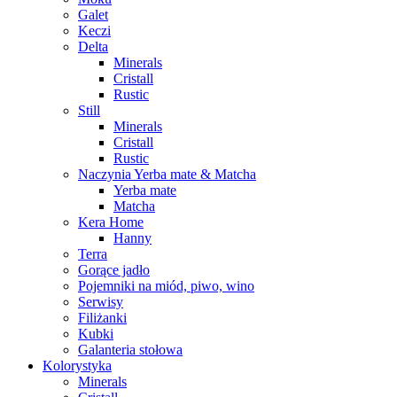
Galet
Keczi
Delta
Minerals
Cristall
Rustic
Still
Minerals
Cristall
Rustic
Naczynia Yerba mate & Matcha
Yerba mate
Matcha
Kera Home
Hanny
Terra
Gorące jadło
Pojemniki na miód, piwo, wino
Serwisy
Filiżanki
Kubki
Galanteria stołowa
Kolorystyka
Minerals