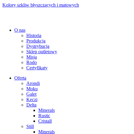
Kolory szkliw błyszczących i matowych
O nas
Historia
Produkcja
Dystrybucja
Sklep outletowy
Misja
Rodo
Certyfikaty
Oferta
Arondi
Moku
Galet
Keczi
Delta
Minerals
Rustic
Cristall
Still
Minerals