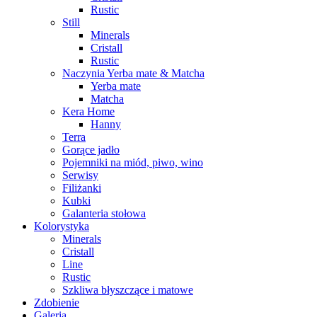
Rustic
Still
Minerals
Cristall
Rustic
Naczynia Yerba mate & Matcha
Yerba mate
Matcha
Kera Home
Hanny
Terra
Gorące jadło
Pojemniki na miód, piwo, wino
Serwisy
Filiżanki
Kubki
Galanteria stołowa
Kolorystyka
Minerals
Cristall
Line
Rustic
Szkliwa błyszczące i matowe
Zdobienie
Galeria