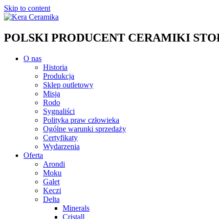
Skip to content
POLSKI PRODUCENT CERAMIKI STOŁO
O nas
Historia
Produkcja
Sklep outletowy
Misja
Rodo
Sygnaliści
Polityka praw człowieka
Ogólne warunki sprzedaży
Certyfikaty
Wydarzenia
Oferta
Arondi
Moku
Galet
Keczi
Delta
Minerals
Cristall