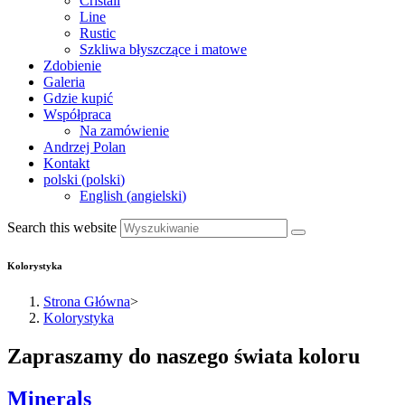
Cristall
Line
Rustic
Szkliwa błyszczące i matowe
Zdobienie
Galeria
Gdzie kupić
Współpraca
Na zamówienie
Andrzej Polan
Kontakt
polski
(
polski
)
English
(
angielski
)
Search this website
Kolorystyka
Strona Główna
>
Kolorystyka
Zapraszamy do naszego świata koloru
Minerals