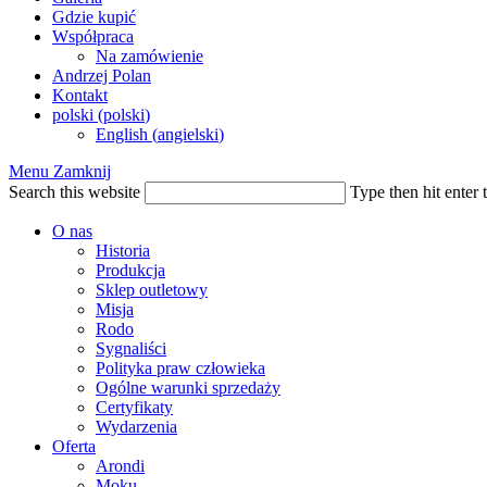
Gdzie kupić
Współpraca
Na zamówienie
Andrzej Polan
Kontakt
polski
(
polski
)
English
(
angielski
)
Menu
Zamknij
Search this website
Type then hit enter 
O nas
Historia
Produkcja
Sklep outletowy
Misja
Rodo
Sygnaliści
Polityka praw człowieka
Ogólne warunki sprzedaży
Certyfikaty
Wydarzenia
Oferta
Arondi
Moku