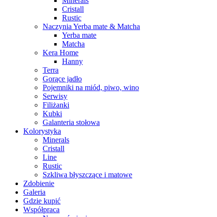
Minerals
Cristall
Rustic
Naczynia Yerba mate & Matcha
Yerba mate
Matcha
Kera Home
Hanny
Terra
Gorące jadło
Pojemniki na miód, piwo, wino
Serwisy
Filiżanki
Kubki
Galanteria stołowa
Kolorystyka
Minerals
Cristall
Line
Rustic
Szkliwa błyszczące i matowe
Zdobienie
Galeria
Gdzie kupić
Współpraca