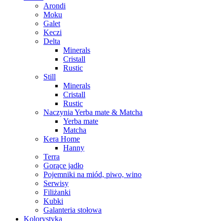
Arondi
Moku
Galet
Keczi
Delta
Minerals
Cristall
Rustic
Still
Minerals
Cristall
Rustic
Naczynia Yerba mate & Matcha
Yerba mate
Matcha
Kera Home
Hanny
Terra
Gorące jadło
Pojemniki na miód, piwo, wino
Serwisy
Filiżanki
Kubki
Galanteria stołowa
Kolorystyka