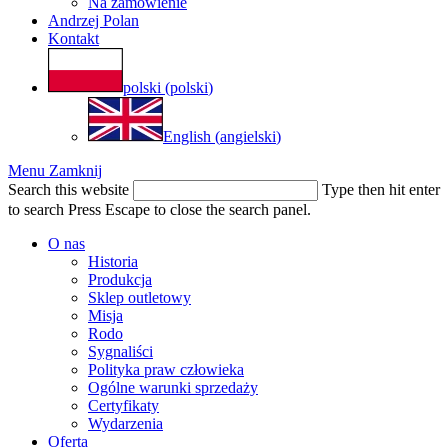
Na zamówienie
Andrzej Polan
Kontakt
polski
(
polski
)
English
(
angielski
)
Menu
Zamknij
Search this website
Type then hit enter
to search
Press Escape to close the search panel.
O nas
Historia
Produkcja
Sklep outletowy
Misja
Rodo
Sygnaliści
Polityka praw człowieka
Ogólne warunki sprzedaży
Certyfikaty
Wydarzenia
Oferta