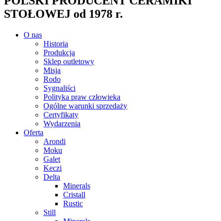
POLSKI PRODUCENT CERAMIKI
STOŁOWEJ od 1978 r.
O nas
Historia
Produkcja
Sklep outletowy
Misja
Rodo
Sygnaliści
Polityka praw człowieka
Ogólne warunki sprzedaży
Certyfikaty
Wydarzenia
Oferta
Arondi
Moku
Galet
Keczi
Delta
Minerals
Cristall
Rustic
Still