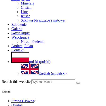
Minerals
Cristall
Line
Rustic
Szkliwa błyszczące i matowe
Zdobienie
Galeria
Gdzie kupić
Współpraca
Na zamówienie
Andrzej Polan
Kontakt
polski
(
polski
)
English
(
angielski
)
Search this website
Cristall
Strona Główna
>
Oferta
>