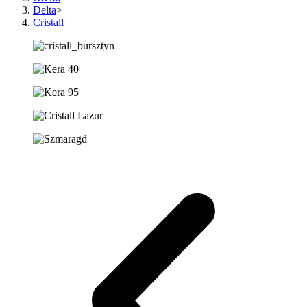
Delta
>
Cristall