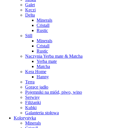
Galet
Keczi
Delta
Minerals
Cristall
Rustic
Still
Minerals
Cristall
Rustic
Naczynia Yerba mate & Matcha
Yerba mate
Matcha
Kera Home
Hanny
Terra
Gorące jadło
Pojemniki na miód, piwo, wino
Serwisy
Filiżanki
Kubki
Galanteria stołowa
Kolorystyka
Minerals