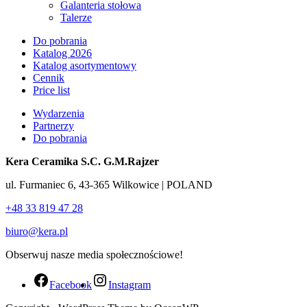
Galanteria stołowa
Talerze
Do pobrania
Katalog 2026
Katalog asortymentowy
Cennik
Price list
Wydarzenia
Partnerzy
Do pobrania
Kera Ceramika S.C. G.M.Rajzer
ul. Furmaniec 6, 43-365 Wilkowice | POLAND
+48 33 819 47 28
biuro@kera.pl
Obserwuj nasze media społecznościowe!
Facebook
Instagram