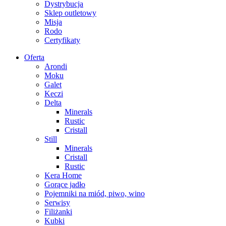
Dystrybucja
Sklep outletowy
Misja
Rodo
Certyfikaty
Oferta
Arondi
Moku
Galet
Keczi
Delta
Minerals
Rustic
Cristall
Still
Minerals
Cristall
Rustic
Kera Home
Gorące jadło
Pojemniki na miód, piwo, wino
Serwisy
Filiżanki
Kubki