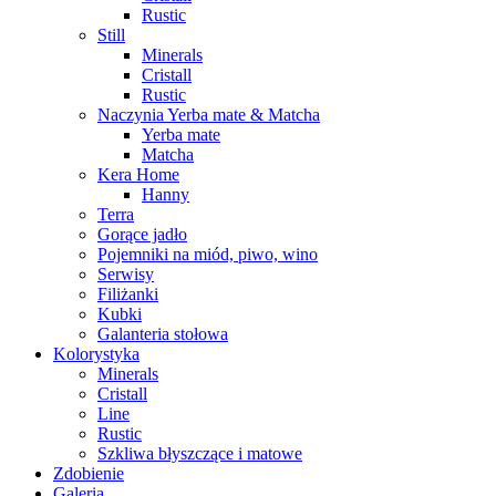
Rustic
Still
Minerals
Cristall
Rustic
Naczynia Yerba mate & Matcha
Yerba mate
Matcha
Kera Home
Hanny
Terra
Gorące jadło
Pojemniki na miód, piwo, wino
Serwisy
Filiżanki
Kubki
Galanteria stołowa
Kolorystyka
Minerals
Cristall
Line
Rustic
Szkliwa błyszczące i matowe
Zdobienie
Galeria