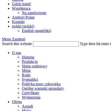
Gdzie kupić
Współpraca
Na zamówienie
Andrzej Polan
Kontakt
polski
(
polski
)
English
(
angielski
)
Menu
Zamknij
Search this website
Type then hit enter 
O nas
Historia
Produkcja
Sklep outletowy
Misja
Rodo
Sygnaliści
Polityka praw człowieka
Ogólne warunki sprzedaży
Certyfikaty
Wydarzenia
Oferta
Arondi
Moku