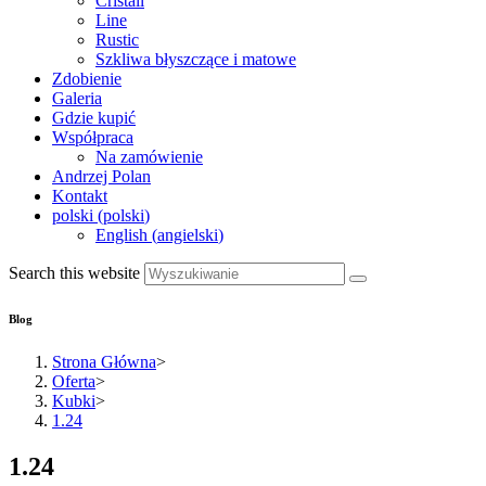
Cristall
Line
Rustic
Szkliwa błyszczące i matowe
Zdobienie
Galeria
Gdzie kupić
Współpraca
Na zamówienie
Andrzej Polan
Kontakt
polski
(
polski
)
English
(
angielski
)
Search this website
Blog
Strona Główna
>
Oferta
>
Kubki
>
1.24
1.24