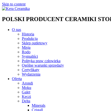
Skip to content
POLSKI PRODUCENT CERAMIKI STOŁO
O nas
Historia
Produkcja
Sklep outletowy
Misja
Rodo
Sygnaliści
Polityka praw człowieka
Ogólne warunki sprzedaży
Certyfikaty
Wydarzenia
Oferta
Arondi
Moku
Galet
Keczi
Delta
Minerals
Cristall