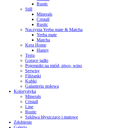
Rustic
Still
Minerals
Cristall
Rustic
Naczynia Yerba mate & Matcha
Yerba mate
Matcha
Kera Home
Hanny
Terra
Gorące jadło
Pojemniki na miód, piwo, wino
Serwisy
Filiżanki
Kubki
Galanteria stołowa
Kolorystyka
Minerals
Cristall
Line
Rustic
Szkliwa błyszczące i matowe
Zdobienie
Galeria