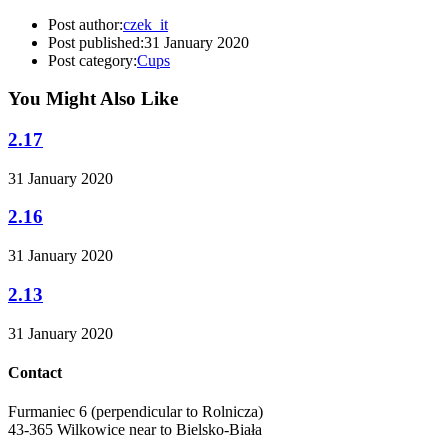
Post author:
czek_it
Post published:
31 January 2020
Post category:
Cups
You Might Also Like
2.17
31 January 2020
2.16
31 January 2020
2.13
31 January 2020
Contact
Furmaniec 6 (perpendicular to Rolnicza)
43-365 Wilkowice near to Bielsko-Biała