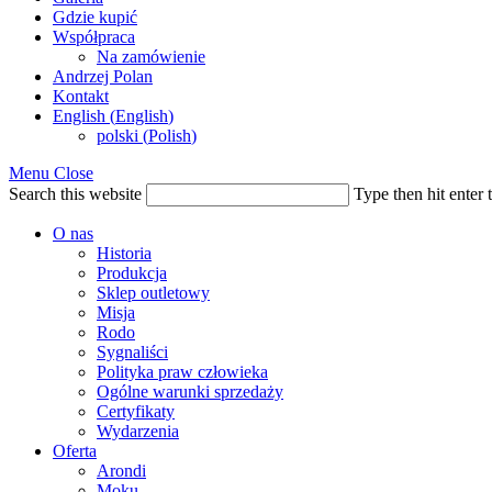
Gdzie kupić
Współpraca
Na zamówienie
Andrzej Polan
Kontakt
English
(
English
)
polski
(
Polish
)
Menu
Close
Search this website
Type then hit enter 
O nas
Historia
Produkcja
Sklep outletowy
Misja
Rodo
Sygnaliści
Polityka praw człowieka
Ogólne warunki sprzedaży
Certyfikaty
Wydarzenia
Oferta
Arondi
Moku