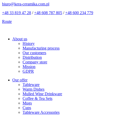
biuro@kera-ceramika.com.pl
+48 33 819 47 28
/
+48 608 787 805
/
+48 600 234 779
Route
About us
History
Manufacturing process
Our customers
Distribution
Company store
Mission
GDPR
Our offer
Tableware
Warm Dishes
Mulled Wine Drinkware
Coffee & Tea Sets
Mugs
Cups
Tableware Accessories