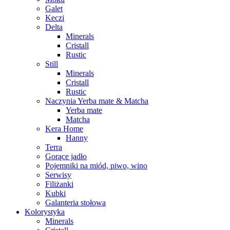
Galet
Keczi
Delta
Minerals
Cristall
Rustic
Still
Minerals
Cristall
Rustic
Naczynia Yerba mate & Matcha
Yerba mate
Matcha
Kera Home
Hanny
Terra
Gorące jadło
Pojemniki na miód, piwo, wino
Serwisy
Filiżanki
Kubki
Galanteria stołowa
Kolorystyka
Minerals