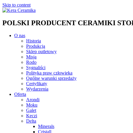
Skip to content
POLSKI PRODUCENT CERAMIKI STOŁO
O nas
Historia
Produkcja
Sklep outletowy
Misja
Rodo
Sygnaliści
Polityka praw człowieka
Ogólne warunki sprzedaży
Certyfikaty
Wydarzenia
Oferta
Arondi
Moku
Galet
Keczi
Delta
Minerals
Cristall