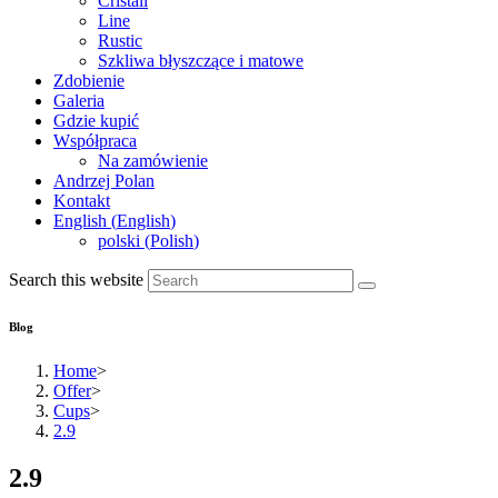
Cristall
Line
Rustic
Szkliwa błyszczące i matowe
Zdobienie
Galeria
Gdzie kupić
Współpraca
Na zamówienie
Andrzej Polan
Kontakt
English
(
English
)
polski
(
Polish
)
Search this website
Blog
Home
>
Offer
>
Cups
>
2.9
2.9