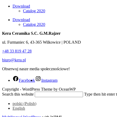
Download
Catalog 2020
Download
Catalog 2020
Kera Ceramika S.C. G.M.Rajzer
ul. Furmaniec 6, 43-365 Wilkowice | POLAND
+48 33 819 47 28
biuro@kera.pl
Obserwuj nasze media społecznościowe!
Facebook
Instagram
Copyright - WordPress Theme by OceanWP
Search this website
Type then hit enter 
polski
(
Polish
)
English