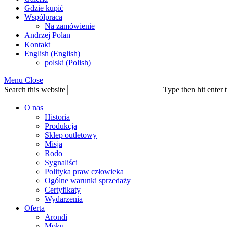
Gdzie kupić
Współpraca
Na zamówienie
Andrzej Polan
Kontakt
English
(
English
)
polski
(
Polish
)
Menu
Close
Search this website
Type then hit enter 
O nas
Historia
Produkcja
Sklep outletowy
Misja
Rodo
Sygnaliści
Polityka praw człowieka
Ogólne warunki sprzedaży
Certyfikaty
Wydarzenia
Oferta
Arondi
Moku