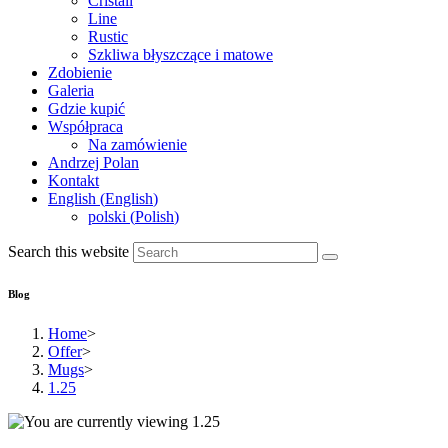
Cristall
Line
Rustic
Szkliwa błyszczące i matowe
Zdobienie
Galeria
Gdzie kupić
Współpraca
Na zamówienie
Andrzej Polan
Kontakt
English
(
English
)
polski
(
Polish
)
Search this website
Blog
Home
>
Offer
>
Mugs
>
1.25