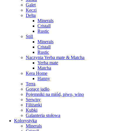
Galet
Keczi
Delta
Minerals
Cristall
Rustic
Still
Minerals
Cristall
Rustic
Naczynia Yerba mate & Matcha
Yerba mate
Matcha
Kera Home
Hanny
Terra
Gorące jadło
Pojemniki na miód, piwo, wino
Serwisy
Filiżanki
Kubki
Galanteria stołowa
Kolorystyka
Minerals