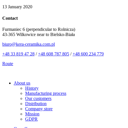
13 January 2020
Contact
Furmaniec 6 (perpendicular to Rolnicza)
43-365 Wilkowice near to Bielsko-Biała
biuro@kera-ceramika.com.pl
+48 33 819 47 28
/
+48 608 787 805
/
+48 600 234 779
Route
About us
History
Manufacturing process
Our customers
Distribution
Company store
Mission
GDPR