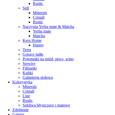
Rustic
Still
Minerals
Cristall
Rustic
Naczynia Yerba mate & Matcha
Yerba mate
Matcha
Kera Home
Hanny
Terra
Gorące jadło
Pojemniki na miód, piwo, wino
Serwisy
Filiżanki
Kubki
Galanteria stołowa
Kolorystyka
Minerals
Cristall
Line
Rustic
Szkliwa błyszczące i matowe
Zdobienie
Galeria