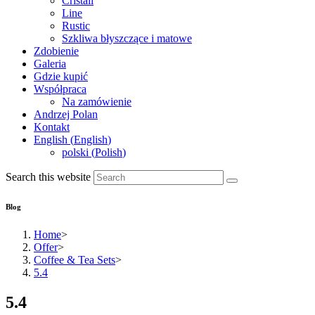
Cristall
Line
Rustic
Szkliwa błyszczące i matowe
Zdobienie
Galeria
Gdzie kupić
Współpraca
Na zamówienie
Andrzej Polan
Kontakt
English
(
English
)
polski
(
Polish
)
Search this website
Blog
Home
>
Offer
>
Coffee & Tea Sets
>
5.4
5.4