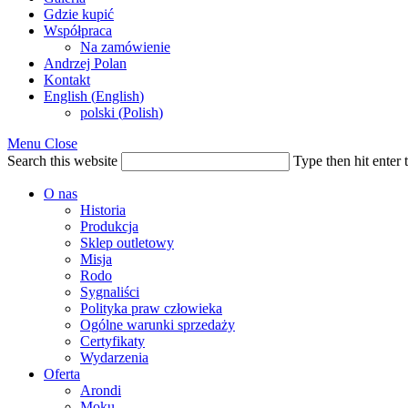
Gdzie kupić
Współpraca
Na zamówienie
Andrzej Polan
Kontakt
English
(
English
)
polski
(
Polish
)
Menu
Close
Search this website
Type then hit enter 
O nas
Historia
Produkcja
Sklep outletowy
Misja
Rodo
Sygnaliści
Polityka praw człowieka
Ogólne warunki sprzedaży
Certyfikaty
Wydarzenia
Oferta
Arondi
Moku