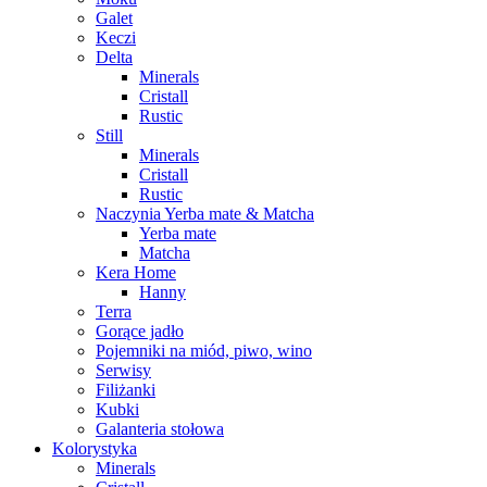
Galet
Keczi
Delta
Minerals
Cristall
Rustic
Still
Minerals
Cristall
Rustic
Naczynia Yerba mate & Matcha
Yerba mate
Matcha
Kera Home
Hanny
Terra
Gorące jadło
Pojemniki na miód, piwo, wino
Serwisy
Filiżanki
Kubki
Galanteria stołowa
Kolorystyka
Minerals