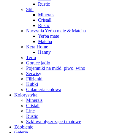
Rustic
Still
Minerals
Cristall
Rustic
Naczynia Yerba mate & Matcha
Yerba mate
Matcha
Kera Home
Hanny
Terra
Gorące jadło
Pojemniki na miód, piwo, wino
Serwisy
Filiżanki
Kubki
Galanteria stołowa
Kolorystyka
Minerals
Cristall
Line
Rustic
Szkliwa błyszczące i matowe
Zdobienie
Galeria