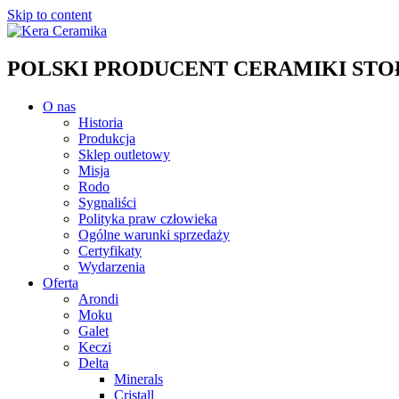
Skip to content
POLSKI PRODUCENT CERAMIKI STOŁO
O nas
Historia
Produkcja
Sklep outletowy
Misja
Rodo
Sygnaliści
Polityka praw człowieka
Ogólne warunki sprzedaży
Certyfikaty
Wydarzenia
Oferta
Arondi
Moku
Galet
Keczi
Delta
Minerals
Cristall