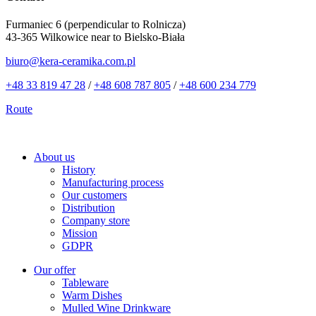
Furmaniec 6 (perpendicular to Rolnicza)
43-365 Wilkowice near to Bielsko-Biała
biuro@kera-ceramika.com.pl
+48 33 819 47 28
/
+48 608 787 805
/
+48 600 234 779
Route
About us
History
Manufacturing process
Our customers
Distribution
Company store
Mission
GDPR
Our offer
Tableware
Warm Dishes
Mulled Wine Drinkware