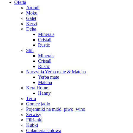
Oferta
Arondi
Moku
Galet
Keczi
Delta
Minerals
Cristall
Rustic
Still
Minerals
Cristall
Rustic
Naczynia Yerba mate & Matcha
Yerba mate
Matcha
Kera Home
Hanny
Terra
Gorące jadło
Pojemniki na miód, piwo, wino
Serwisy
Filiżanki
Kubki
Galanteria stołowa