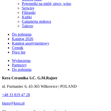
Pojemniki na miód, piwo, wino
Serwisy
Filiżanki
Kubki
Galanteria stołowa
Talerze
Do pobrania
Katalog 2026
Katalog asortymentowy
Cennik
Price list
Wydarzenia
Partnerzy
Do pobrania
Kera Ceramika S.C. G.M.Rajzer
ul. Furmaniec 6, 43-365 Wilkowice | POLAND
+48 33 819 47 28
biuro@kera.pl