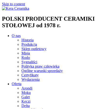
Skip to content
POLSKI PRODUCENT CERAMIKI
STOŁOWEJ od 1978 r.
O nas
Historia
Produkcja
Sklep outletowy
Misja
Rodo
Sygnaliści
Polityka praw człowieka
Ogólne warunki sprzedaży
Certyfikaty
Wydarzenia
Oferta
Arondi
Moku
Galet
Keczi
Delta