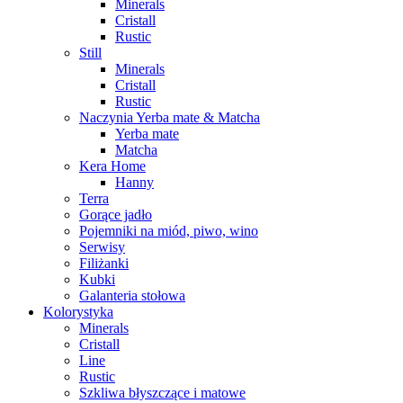
Minerals
Cristall
Rustic
Still
Minerals
Cristall
Rustic
Naczynia Yerba mate & Matcha
Yerba mate
Matcha
Kera Home
Hanny
Terra
Gorące jadło
Pojemniki na miód, piwo, wino
Serwisy
Filiżanki
Kubki
Galanteria stołowa
Kolorystyka
Minerals
Cristall
Line
Rustic
Szkliwa błyszczące i matowe