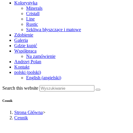
Kolorystyka
Minerals
Cristall
Line
Rustic
Szkliwa błyszczące i matowe
Zdobienie
Galeria
Gdzie kupić
Współpraca
Na zamówienie
Andrzej Polan
Kontakt
polski
(
polski
)
English
(
angielski
)
Search this website
Cennik
Strona Główna
>
Cennik