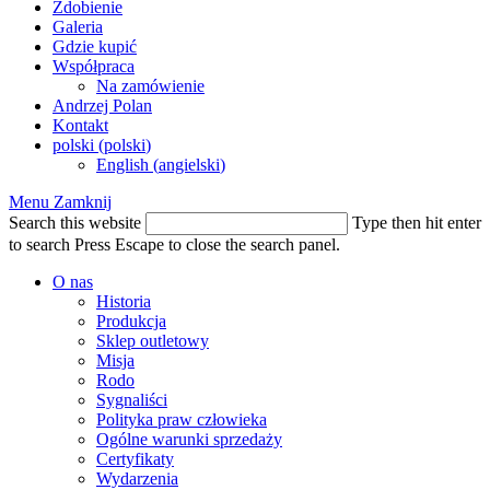
Zdobienie
Galeria
Gdzie kupić
Współpraca
Na zamówienie
Andrzej Polan
Kontakt
polski
(
polski
)
English
(
angielski
)
Menu
Zamknij
Search this website
Type then hit enter
to search
Press Escape to close the search panel.
O nas
Historia
Produkcja
Sklep outletowy
Misja
Rodo
Sygnaliści
Polityka praw człowieka
Ogólne warunki sprzedaży
Certyfikaty
Wydarzenia