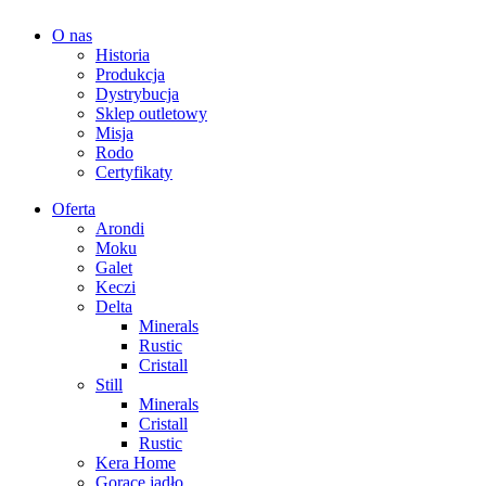
O nas
Historia
Produkcja
Dystrybucja
Sklep outletowy
Misja
Rodo
Certyfikaty
Oferta
Arondi
Moku
Galet
Keczi
Delta
Minerals
Rustic
Cristall
Still
Minerals
Cristall
Rustic
Kera Home
Gorące jadło