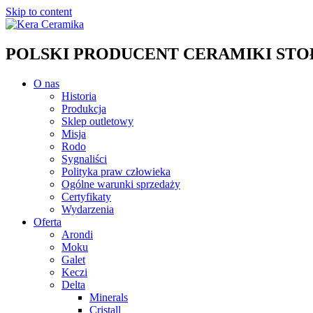
Skip to content
POLSKI PRODUCENT CERAMIKI STOŁO
O nas
Historia
Produkcja
Sklep outletowy
Misja
Rodo
Sygnaliści
Polityka praw człowieka
Ogólne warunki sprzedaży
Certyfikaty
Wydarzenia
Oferta
Arondi
Moku
Galet
Keczi
Delta
Minerals
Cristall