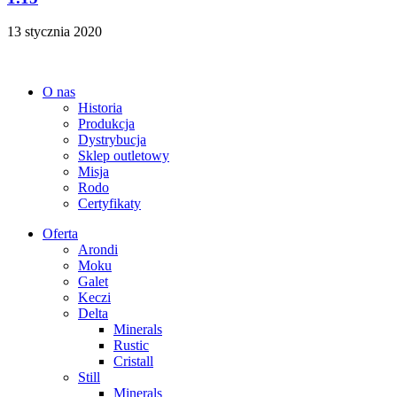
13 stycznia 2020
O nas
Historia
Produkcja
Dystrybucja
Sklep outletowy
Misja
Rodo
Certyfikaty
Oferta
Arondi
Moku
Galet
Keczi
Delta
Minerals
Rustic
Cristall
Still
Minerals