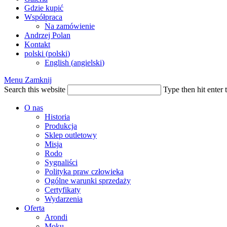
Gdzie kupić
Współpraca
Na zamówienie
Andrzej Polan
Kontakt
polski
(
polski
)
English
(
angielski
)
Menu
Zamknij
Search this website
Type then hit enter 
O nas
Historia
Produkcja
Sklep outletowy
Misja
Rodo
Sygnaliści
Polityka praw człowieka
Ogólne warunki sprzedaży
Certyfikaty
Wydarzenia
Oferta
Arondi
Moku