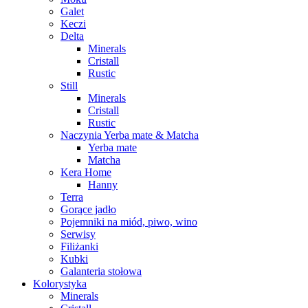
Galet
Keczi
Delta
Minerals
Cristall
Rustic
Still
Minerals
Cristall
Rustic
Naczynia Yerba mate & Matcha
Yerba mate
Matcha
Kera Home
Hanny
Terra
Gorące jadło
Pojemniki na miód, piwo, wino
Serwisy
Filiżanki
Kubki
Galanteria stołowa
Kolorystyka
Minerals