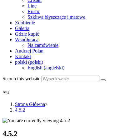
Cristall
Line
Rustic
Szkliwa błyszczące i matowe
Zdobienie
Galeria
Gdzie kupić
Współpraca
Na zamówienie
Andrzej Polan
Kontakt
polski
(
polski
)
English
(
angielski
)
Search this website
Blog
Strona Główna
>
4.5.2
4.5.2