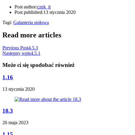
Post author:
czek_it
Post published:
13 stycznia 2020
Tagi
:
Galanteria stołowa
Read more articles
Previous Post
4.5.3
Następny wpis
4.5.1
Może ci się spodobać również
1.16
13 stycznia 2020
18.3
26 maja 2023
1.15