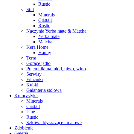
Rustic
Still
Minerals
Cristall
Rustic
Naczynia Yerba mate & Matcha
Yerba mate
Matcha
Kera Home
Hanny
Terra
Gorące jadło
Pojemniki na miód, piwo, wino
Serwisy
Filiżanki
Kubki
Galanteria stołowa
Kolorystyka
Minerals
Cristall
Line
Rustic
Szkliwa błyszczące i matowe
Zdobienie
Galeria