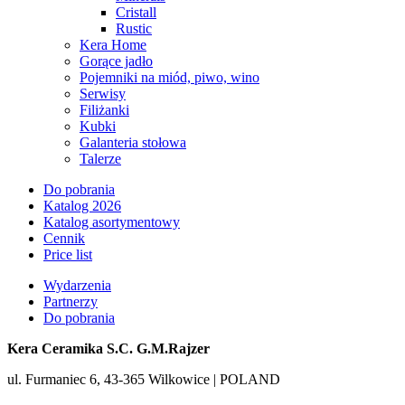
Cristall
Rustic
Kera Home
Gorące jadło
Pojemniki na miód, piwo, wino
Serwisy
Filiżanki
Kubki
Galanteria stołowa
Talerze
Do pobrania
Katalog 2026
Katalog asortymentowy
Cennik
Price list
Wydarzenia
Partnerzy
Do pobrania
Kera Ceramika S.C. G.M.Rajzer
ul. Furmaniec 6, 43-365 Wilkowice | POLAND