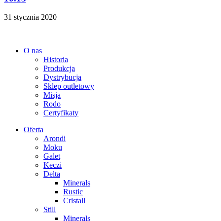
31 stycznia 2020
O nas
Historia
Produkcja
Dystrybucja
Sklep outletowy
Misja
Rodo
Certyfikaty
Oferta
Arondi
Moku
Galet
Keczi
Delta
Minerals
Rustic
Cristall
Still
Minerals