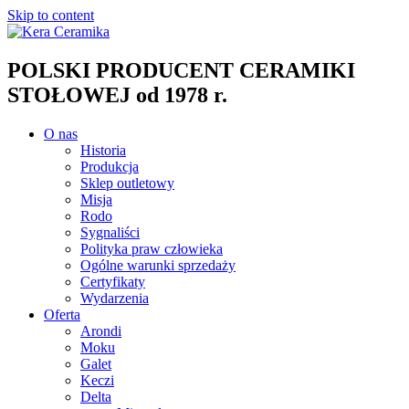
Skip to content
POLSKI PRODUCENT CERAMIKI
STOŁOWEJ od 1978 r.
O nas
Historia
Produkcja
Sklep outletowy
Misja
Rodo
Sygnaliści
Polityka praw człowieka
Ogólne warunki sprzedaży
Certyfikaty
Wydarzenia
Oferta
Arondi
Moku
Galet
Keczi
Delta