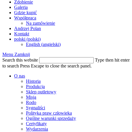
Zdobienie
Galeria
Gdzie kupić
Współpraca
Na zamówienie
Andrzej Polan
Kontakt
polski
(
polski
)
English
(
angielski
)
Menu
Zamknij
Search this website
Type then hit enter
to search
Press Escape to close the search panel.
O nas
Historia
Produkcja
Sklep outletowy
Misja
Rodo
Sygnaliści
Polityka praw człowieka
Ogólne warunki sprzedaży
Certyfikaty
Wydarzenia