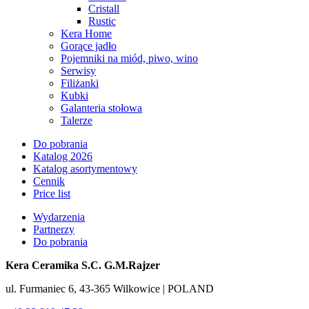
Cristall
Rustic
Kera Home
Gorące jadło
Pojemniki na miód, piwo, wino
Serwisy
Filiżanki
Kubki
Galanteria stołowa
Talerze
Do pobrania
Katalog 2026
Katalog asortymentowy
Cennik
Price list
Wydarzenia
Partnerzy
Do pobrania
Kera Ceramika S.C. G.M.Rajzer
ul. Furmaniec 6, 43-365 Wilkowice | POLAND