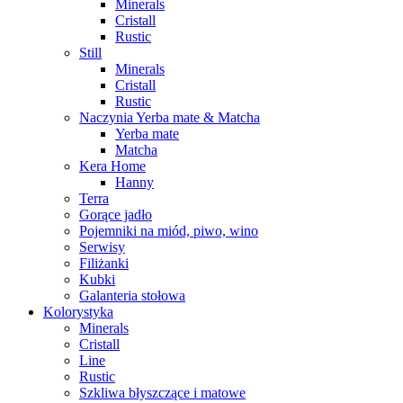
Minerals
Cristall
Rustic
Still
Minerals
Cristall
Rustic
Naczynia Yerba mate & Matcha
Yerba mate
Matcha
Kera Home
Hanny
Terra
Gorące jadło
Pojemniki na miód, piwo, wino
Serwisy
Filiżanki
Kubki
Galanteria stołowa
Kolorystyka
Minerals
Cristall
Line
Rustic
Szkliwa błyszczące i matowe