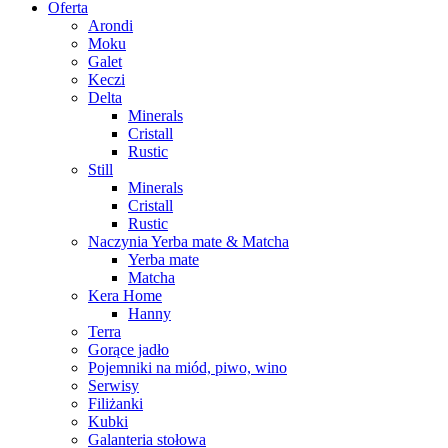
Oferta
Arondi
Moku
Galet
Keczi
Delta
Minerals
Cristall
Rustic
Still
Minerals
Cristall
Rustic
Naczynia Yerba mate & Matcha
Yerba mate
Matcha
Kera Home
Hanny
Terra
Gorące jadło
Pojemniki na miód, piwo, wino
Serwisy
Filiżanki
Kubki
Galanteria stołowa