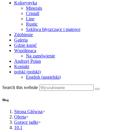
Kolorystyka
Minerals
Cristall
Line
Rustic
Szkliwa błyszczące i matowe
Zdobienie
Galeria
Gdzie kupić
Współpraca
Na zamówienie
Andrzej Polan
Kontakt
polski
(
polski
)
English
(
angielski
)
Search this website
Blog
Strona Główna
>
Oferta
>
Gorące jadło
>
10.1